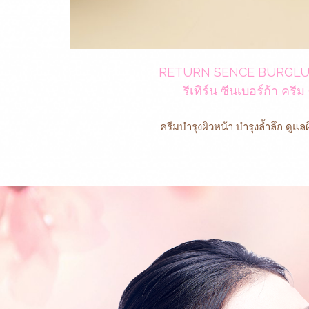
RETURN SENCE BURGL
รีเทิร์น ซีนเบอร์ก้า ครีม
ครีมบำรุงผิวหน้า บำรุงล้ำลึก ดูแล