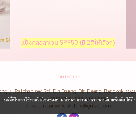
มีสีสำหรับผิวขาว และผิวสองสี ให้เลือก
แป้งคลอลาเจน SPF50
(มี 2สีให้เลือก)
CONTACT US
ong 7 , Ratchapisek Rd., Din Daeng, Din Daeng, Bangkok, 10
Tel :
02-6921973-5 , 082-918 6555
บการณ์ที่ดีในการใช้งานเว็บไซต์ของท่าน ท่านสามารถอ่านรายละเอียดเพิ่มเติมได้ที่
E-
mail :
returnofficial.store
@gmail.com