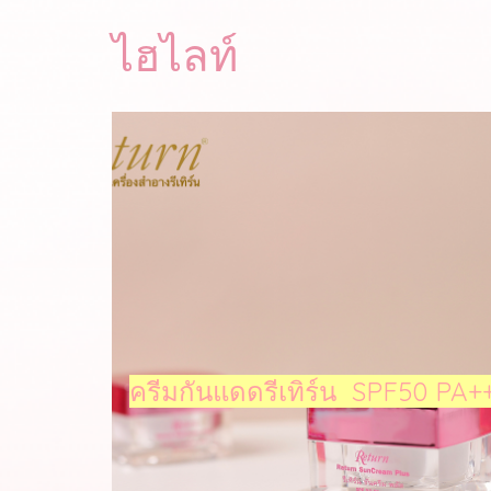
ไฮไลท์
ใช้ได้กับทุกเพศ ทุกวัย
ครีมกันแดดรีเทิร์น SPF50 PA+