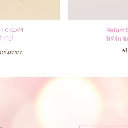
UR CREAM
Return 
 ( 50g)
รีเทิร์น 
คร
ผิวขั้นสุดยอด